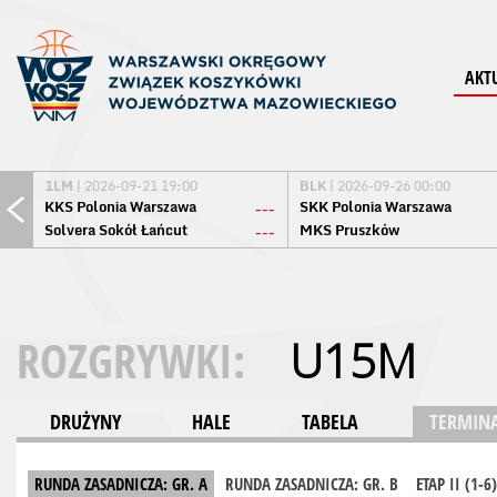
AKT
1LM
| 2026-09-21 19:00
BLK
| 2026-09-26 00:00
KKS Polonia Warszawa
SKK Polonia Warszawa
---
Solvera Sokół Łańcut
MKS Pruszków
---
ROZGRYWKI:
U15M
DRUŻYNY
HALE
TABELA
TERMINA
RUNDA ZASADNICZA: GR. A
RUNDA ZASADNICZA: GR. B
ETAP II (1-6)