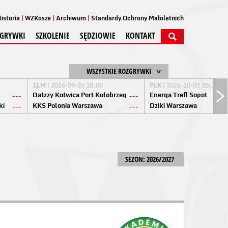
istoria
WZKosze
Archiwum
Standardy Ochrony Małoletnich
GRYWKI
SZKOLENIE
SĘDZIOWIE
KONTAKT
WSZYSTKIE ROZGRYWKI
1LM
| 2026-09-26 18:00
PLK
| 2026-10-02 20:15
Datzzy Kotwica Port Kołobrzeg
Energa Trefl Sopot
---
---
ki
KKS Polonia Warszawa
Dziki Warszawa
---
---
SEZON: 2026/2027