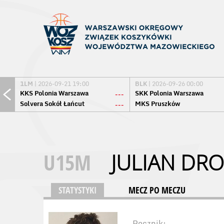
1LM
| 2026-09-21 19:00
BLK
| 2026-09-26 00:00
KKS Polonia Warszawa
SKK Polonia Warszawa
---
Solvera Sokół Łańcut
MKS Pruszków
---
U15M
JULIAN DR
STATYSTYKI
MECZ PO MECZU
Rocznik: