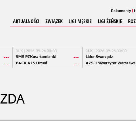
Dokumenty
H
AKTUALNOŚCI
ZWIĄZEK
LIGI MĘSKIE
LIGI ŻEŃSKIE
ROZ
1LK
| 2026-09-26 00:00
1LK
| 2026-09-26 00:00
SMS PZKosz Łomianki
Lider Swarzędz
---
---
B4EK AZS UMed
AZS Uniwersytet Warszaws
---
---
OZDA