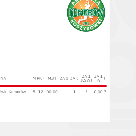
ZA 1
ZA 1
YNA
M
PKT
MIN
ZA 2
ZA 3
F
(C/W)
%
ówki Komorów
5
12
00:00
1
/
0,00
7