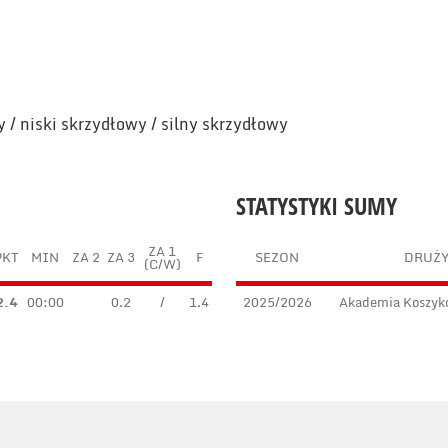
 / niski skrzydłowy / silny skrzydłowy
STATYSTYKI SUMY
ZA 1
PKT
MIN
ZA 2
ZA 3
F
SEZON
DRUŻ
(C/W)
2.4
00:00
0.2
/
1.4
2025/2026
Akademia Koszyk