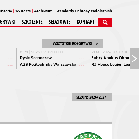
istoria
WZKosze
Archiwum
Standardy Ochrony Małoletnich
GRYWKI
SZKOLENIE
SĘDZIOWIE
KONTAKT
WSZYSTKIE ROZGRYWKI
2LM
| 2026-09-19 00:00
2LM
| 2026-09-19 00:00
Rysie Sochaczew
Żubry Abakus Okna Biał
---
---
AZS Politechnika Warszawska
RJ House Legion Legion
---
---
SEZON: 2026/2027