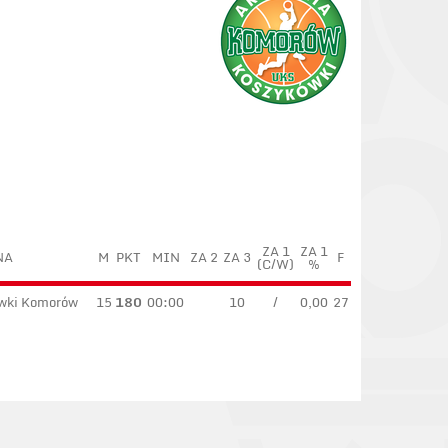
ZA 1
ZA 1
NA
M
PKT
MIN
ZA 2
ZA 3
F
(C/W)
%
wki Komorów
15
180
00:00
10
/
0,00
27