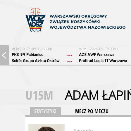
2LM
| 2026-09-19 00:00
2LM
| 2026-09-19 00:00
PKK 99 Pabianice
AZS AWF Warszawa
---
Sokół Grupa Avista Ostrów Maz.
Profbud Legia II Warszawa
---
U15M
ADAM ŁAPI
STATYSTYKI
MECZ PO MECZU
Rocznik: