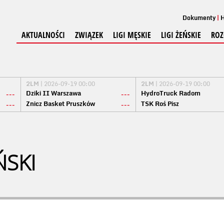
Dokumenty
H
AKTUALNOŚCI
ZWIĄZEK
LIGI MĘSKIE
LIGI ŻEŃSKIE
ROZ
2LM
| 2026-09-19 00:00
2LM
| 2026-09-19 00:00
Dziki II Warszawa
HydroTruck Radom
---
---
Znicz Basket Pruszków
TSK Roś Pisz
---
---
ŃSKI