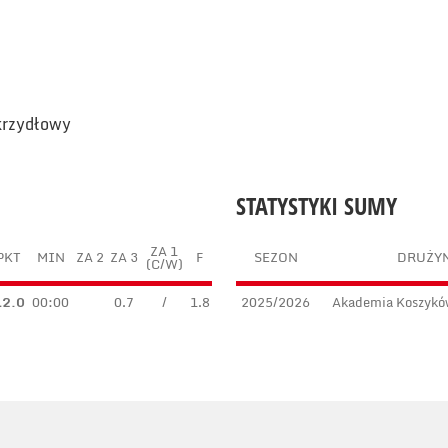
skrzydłowy
STATYSTYKI SUMY
ZA 1
PKT
MIN
ZA 2
ZA 3
F
SEZON
DRUŻY
(C/W)
12.0
00:00
0.7
/
1.8
2025/2026
Akademia Koszykó