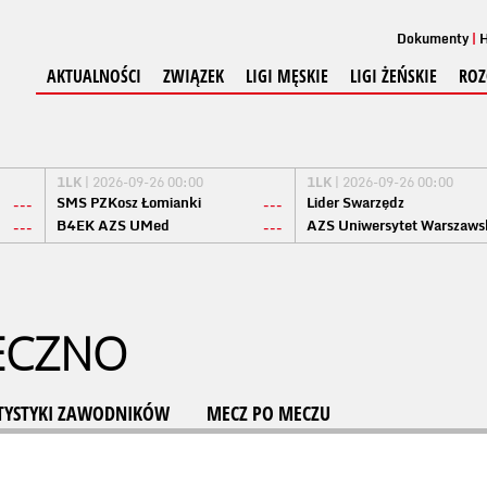
Dokumenty
H
AKTUALNOŚCI
ZWIĄZEK
LIGI MĘSKIE
LIGI ŻEŃSKIE
ROZ
1LK
| 2026-09-26 00:00
1LK
| 2026-09-26 00:00
SMS PZKosz Łomianki
Lider Swarzędz
---
---
B4EK AZS UMed
AZS Uniwersytet Warszaws
---
---
ECZNO
TYSTYKI ZAWODNIKÓW
MECZ PO MECZU