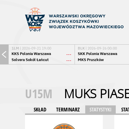
1LM
| 2026-09-21 19:00
BLK
| 2026-09-26 00:00
KKS Polonia Warszawa
SKK Polonia Warszawa
---
Solvera Sokół Łańcut
MKS Pruszków
---
U15M
MUKS PIAS
SKŁAD
TERMINARZ
STATYSTYKI
STA