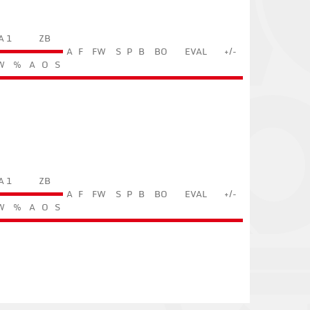
A 1
ZB
A
F
FW
S
P
B
BO
EVAL
+/-
W
%
A
O
S
A 1
ZB
A
F
FW
S
P
B
BO
EVAL
+/-
W
%
A
O
S