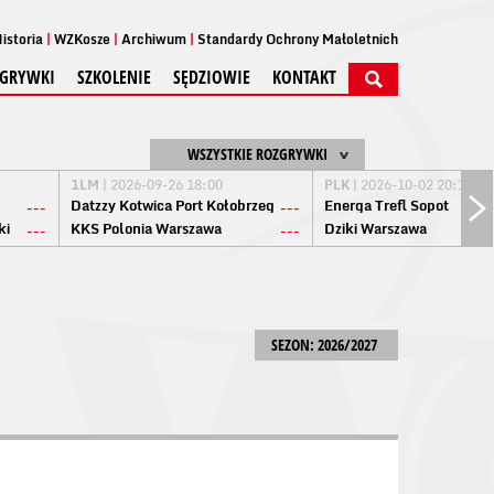
istoria
WZKosze
Archiwum
Standardy Ochrony Małoletnich
GRYWKI
SZKOLENIE
SĘDZIOWIE
KONTAKT
WSZYSTKIE ROZGRYWKI
1LM
| 2026-09-26 18:00
PLK
| 2026-10-02 20:15
Datzzy Kotwica Port Kołobrzeg
Energa Trefl Sopot
---
---
ki
KKS Polonia Warszawa
Dziki Warszawa
---
---
SEZON: 2026/2027