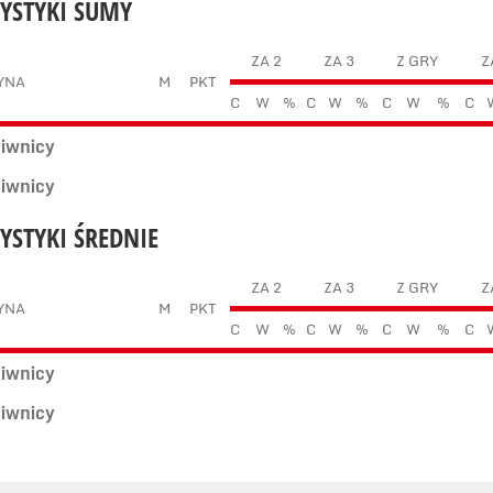
TYSTYKI SUMY
ZA 2
ZA 3
Z GRY
Z
YNA
M
PKT
C
W
%
C
W
%
C
W
%
C
ciwnicy
ciwnicy
TYSTYKI ŚREDNIE
ZA 2
ZA 3
Z GRY
Z
YNA
M
PKT
C
W
%
C
W
%
C
W
%
C
ciwnicy
ciwnicy