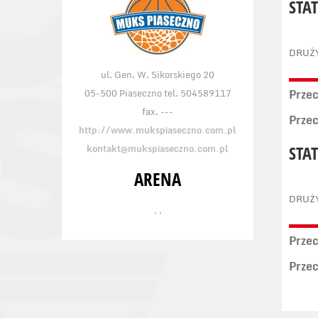
STA
DRUŻ
ul. Gen. W. Sikorskiego 20
05-500 Piaseczno tel. 504589117
Prze
fax. ---
Prze
http://www.mukspiaseczno.com.pl
kontakt@mukspiaseczno.com.pl
STA
ARENA
DRUŻ
, ,
Prze
Prze