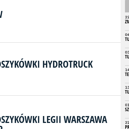
W
2
Z
0
T
0
T
OSZYKÓWKI HYDROTRUCK
1
T
1
T
0
S
SZYKÓWKI LEGII WARSZAWA
2
P