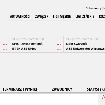
Dokumenty
H
AKTUALNOŚCI
ZWIĄZEK
LIGI MĘSKIE
LIGI ŻEŃSKIE
ROZ
1LK
| 2026-09-26 00:00
1LK
| 2026-09-26 00:00
SMS PZKosz Łomianki
Lider Swarzędz
---
---
B4EK AZS UMed
AZS Uniwersytet Warszaws
---
---
TERMINARZ I WYNIKI
ZAWODNICY
STATYSTYKI