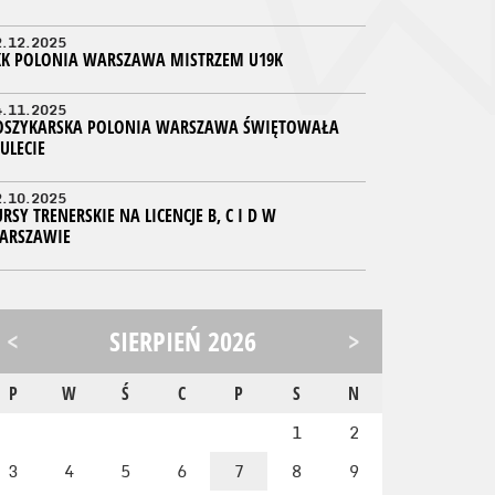
2.12.2025
KK POLONIA WARSZAWA MISTRZEM U19K
4.11.2025
OSZYKARSKA POLONIA WARSZAWA ŚWIĘTOWAŁA
ULECIE
2.10.2025
RSY TRENERSKIE NA LICENCJE B, C I D W
ARSZAWIE
<
SIERPIEŃ 2026
>
P
W
Ś
C
P
S
N
1
2
3
4
5
6
7
8
9