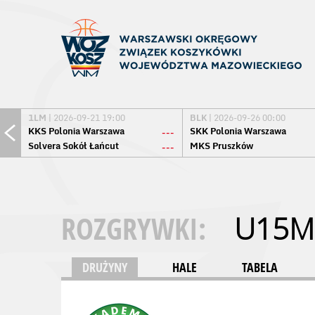
1LM
| 2026-09-21 19:00
BLK
| 2026-09-26 00:00
KKS Polonia Warszawa
SKK Polonia Warszawa
---
Solvera Sokół Łańcut
MKS Pruszków
---
ROZGRYWKI:
U15M
DRUŻYNY
HALE
TABELA