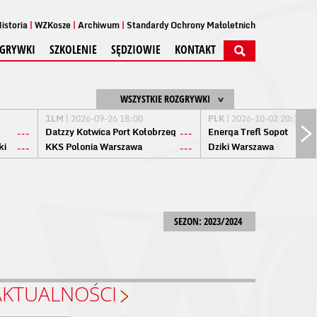
istoria
WZKosze
Archiwum
Standardy Ochrony Małoletnich
GRYWKI
SZKOLENIE
SĘDZIOWIE
KONTAKT
WSZYSTKIE ROZGRYWKI
1LM
| 2026-09-26 18:00
PLK
| 2026-10-02 20:15
Datzzy Kotwica Port Kołobrzeg
Energa Trefl Sopot
---
---
ki
KKS Polonia Warszawa
Dziki Warszawa
---
---
SEZON: 2023/2024
AKTUALNOŚCI