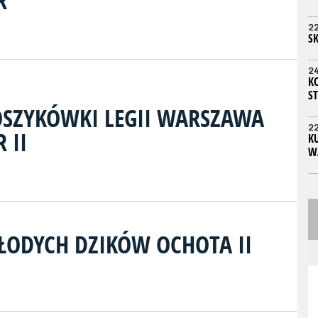
R
2
S
2
K
ST
SZYKÓWKI LEGII WARSZAWA
2
 II
KU
W
ODYCH DZIKÓW OCHOTA II