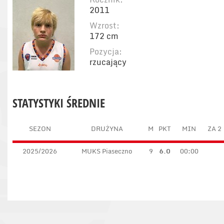
2011
Wzrost:
172 cm
Pozycja:
rzucający
STATYSTYKI ŚREDNIE
SEZON
DRUŻYNA
M
PKT
MIN
ZA 2
2025/2026
MUKS Piaseczno
9
6.0
00:00