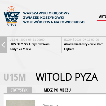
AKT
U13M
| 2026-09-11 00:00
U13M
| 2026-09-11 00:00
UKS GIM 92 Ursynów Warszawa
Akademia Koszykówki Komo
---
Jedynka Marki
Lajkers
---
U15M
WITOLD PYZA
STATYSTYKI
MECZ PO MECZU
Rocznik: