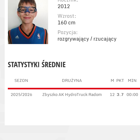
2012
Wzrost:
160 cm
Pozycja:
rozgrywający / rzucający
STATYSTYKI ŚREDNIE
SEZON
DRUŻYNA
M
PKT
MIN
2025/2026
Zbyszko AK HydroTruck Radom
12
3.7
00:00