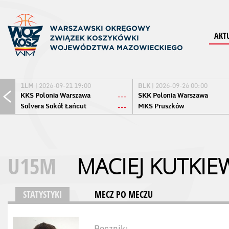
AKT
1LM
| 2026-09-21 19:00
BLK
| 2026-09-26 00:00
KKS Polonia Warszawa
SKK Polonia Warszawa
---
Solvera Sokół Łańcut
MKS Pruszków
---
U15M
MACIEJ KUTKIE
STATYSTYKI
MECZ PO MECZU
Rocznik: