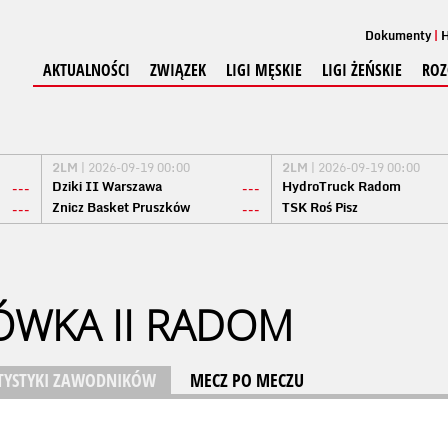
Dokumenty
H
AKTUALNOŚCI
ZWIĄZEK
LIGI MĘSKIE
LIGI ŻEŃSKIE
ROZ
2LM
| 2026-09-19 00:00
2LM
| 2026-09-19 00:00
Dziki II Warszawa
HydroTruck Radom
---
---
Znicz Basket Pruszków
TSK Roś Pisz
---
---
ÓWKA II RADOM
TYSTYKI ZAWODNIKÓW
MECZ PO MECZU