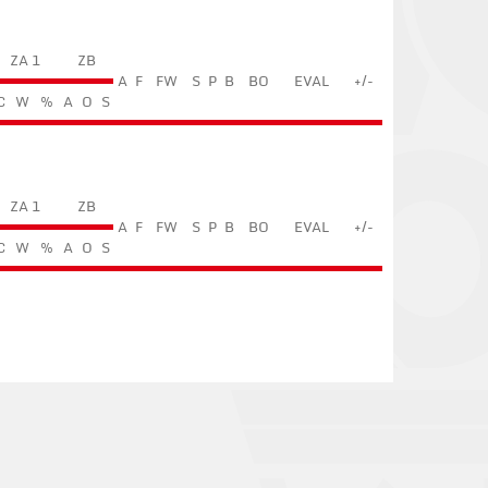
ZA 1
ZB
A
F
FW
S
P
B
BO
EVAL
+/-
C
W
%
A
O
S
ZA 1
ZB
A
F
FW
S
P
B
BO
EVAL
+/-
C
W
%
A
O
S