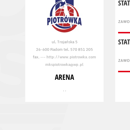
STA
ZAWO
STA
ul. Trojańska 5
26-600 Radom tel. 570 851 205
fax. ---
http://www.piotrowka.com
ZAWO
mkspiotrowka@wp.pl
ARENA
, ,