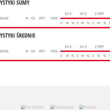
TYSTYKI SUMY
ZA 2
ZA 3
Z GRY
DNIK
M
S5
PKT
MIN
C
W
%
C
W
%
C
W
%
TYSTYKI ŚREDNIE
ZA 2
ZA 3
Z GRY
DNIK
M
S5
PKT
MIN
C
W
%
C
W
%
C
W
%