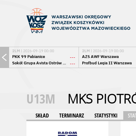
2LM
| 2026-09-19 00:00
2LM
| 2026-09-19 00:00
PKK 99 Pabianice
AZS AWF Warszawa
---
Sokół Grupa Avista Ostrów Maz.
Profbud Legia II Warszawa
---
U13M
MKS PIOTR
SKŁAD
TERMINARZ
STATYSTYKI
STA