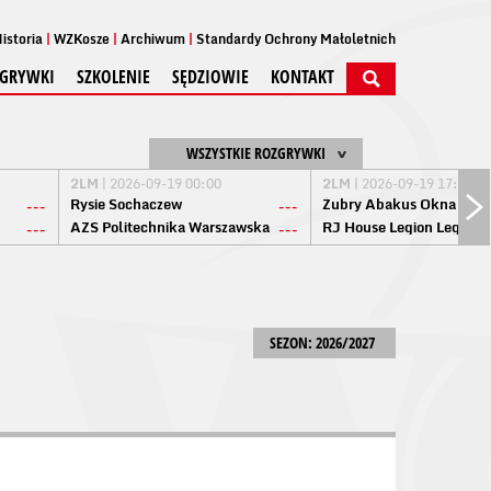
istoria
WZKosze
Archiwum
Standardy Ochrony Małoletnich
GRYWKI
SZKOLENIE
SĘDZIOWIE
KONTAKT
WSZYSTKIE ROZGRYWKI
2LM
| 2026-09-19 00:00
2LM
| 2026-09-19 17:00
Rysie Sochaczew
Żubry Abakus Okna Biał
---
---
AZS Politechnika Warszawska
RJ House Legion Legion
---
---
SEZON: 2026/2027