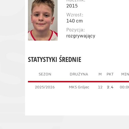
2015
Wzrost:
140 cm
Pozycja:
rozgrywający
STATYSTYKI ŚREDNIE
SEZON
DRUŻYNA
M
PKT
MI
2025/2026
MKS Grójec
12
2.4
00:0