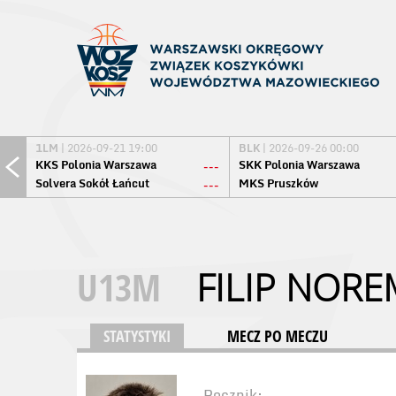
1LM
| 2026-09-21 19:00
BLK
| 2026-09-26 00:00
KKS Polonia Warszawa
SKK Polonia Warszawa
---
Solvera Sokół Łańcut
MKS Pruszków
---
U13M
FILIP NOR
STATYSTYKI
MECZ PO MECZU
Rocznik: