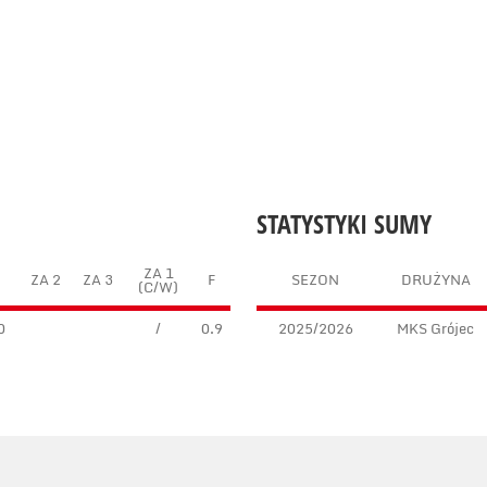
STATYSTYKI SUMY
ZA 1
N
ZA 2
ZA 3
F
SEZON
DRUŻYNA
(C/W)
0
/
0.9
2025/2026
MKS Grójec