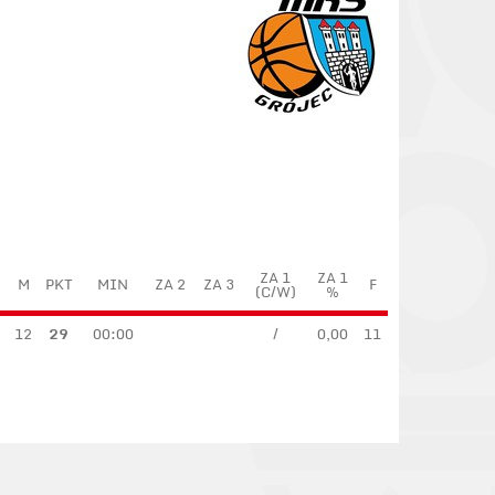
ZA 1
ZA 1
M
PKT
MIN
ZA 2
ZA 3
F
(C/W)
%
12
29
00:00
/
0,00
11