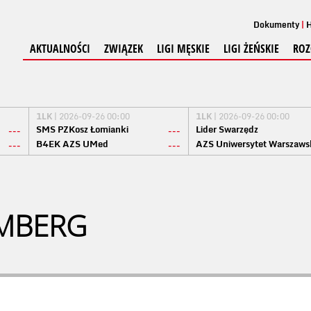
Dokumenty
H
AKTUALNOŚCI
ZWIĄZEK
LIGI MĘSKIE
LIGI ŻEŃSKIE
ROZ
1LK
| 2026-09-26 00:00
1LK
| 2026-09-26 00:00
SMS PZKosz Łomianki
Lider Swarzędz
---
---
B4EK AZS UMed
AZS Uniwersytet Warszaws
---
---
EMBERG