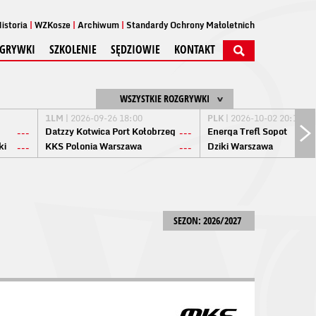
istoria
WZKosze
Archiwum
Standardy Ochrony Małoletnich
GRYWKI
SZKOLENIE
SĘDZIOWIE
KONTAKT
WSZYSTKIE ROZGRYWKI
1LM
| 2026-09-26 18:00
PLK
| 2026-10-02 20:15
Datzzy Kotwica Port Kołobrzeg
Energa Trefl Sopot
---
---
ki
KKS Polonia Warszawa
Dziki Warszawa
---
---
SEZON: 2026/2027