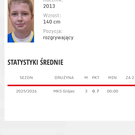
2013
Wzrost:
140 cm
Pozycja:
rozgrywający
STATYSTYKI ŚREDNIE
SEZON
DRUŻYNA
M
PKT
MIN
ZA 2
2025/2026
MKS Grójec
3
0.7
00:00