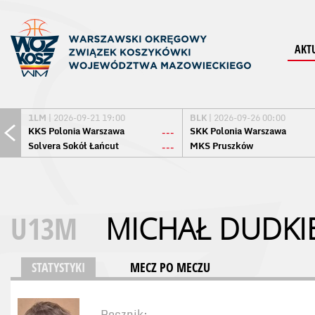
AKT
1LM
| 2026-09-21 19:00
BLK
| 2026-09-26 00:00
KKS Polonia Warszawa
SKK Polonia Warszawa
---
Solvera Sokół Łańcut
MKS Pruszków
---
U13M
MICHAŁ DUDKI
STATYSTYKI
MECZ PO MECZU
Rocznik: