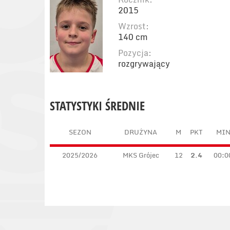
2015
Wzrost:
140 cm
Pozycja:
rozgrywający
STATYSTYKI ŚREDNIE
SEZON
DRUŻYNA
M
PKT
MI
2025/2026
MKS Grójec
12
2.4
00:0