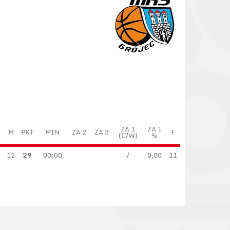
ZA 1
ZA 1
M
PKT
MIN
ZA 2
ZA 3
F
(C/W)
%
12
29
00:00
/
0,00
11