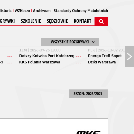
istoria
WZKosze
Archiwum
Standardy Ochrony Małoletnich
GRYWKI
SZKOLENIE
SĘDZIOWIE
KONTAKT
WSZYSTKIE ROZGRYWKI
1LM
| 2026-09-26 18:00
PLK
| 2026-10-02 20:15
Datzzy Kotwica Port Kołobrzeg
Energa Trefl Sopot
---
---
ki
KKS Polonia Warszawa
Dziki Warszawa
---
---
SEZON: 2026/2027