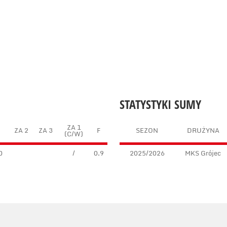
STATYSTYKI SUMY
ZA 1
N
ZA 2
ZA 3
F
SEZON
DRUŻYNA
(C/W)
0
/
0.9
2025/2026
MKS Grójec