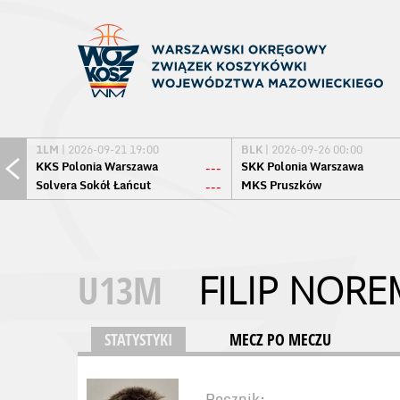
1LM
| 2026-09-21 19:00
BLK
| 2026-09-26 00:00
KKS Polonia Warszawa
SKK Polonia Warszawa
---
Solvera Sokół Łańcut
MKS Pruszków
---
U13M
FILIP NOR
STATYSTYKI
MECZ PO MECZU
Rocznik: