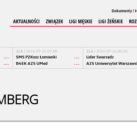
Dokumenty
H
AKTUALNOŚCI
ZWIĄZEK
LIGI MĘSKIE
LIGI ŻEŃSKIE
ROZ
1LK
| 2026-09-26 00:00
1LK
| 2026-09-26 00:00
SMS PZKosz Łomianki
Lider Swarzędz
---
---
B4EK AZS UMed
AZS Uniwersytet Warszaws
---
---
EMBERG