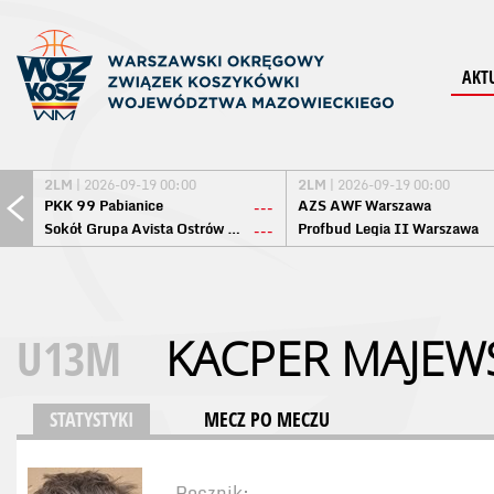
AKT
2LM
| 2026-09-19 00:00
2LM
| 2026-09-19 00:00
PKK 99 Pabianice
AZS AWF Warszawa
---
Sokół Grupa Avista Ostrów Maz.
Profbud Legia II Warszawa
---
U13M
KACPER MAJEW
STATYSTYKI
MECZ PO MECZU
Rocznik: