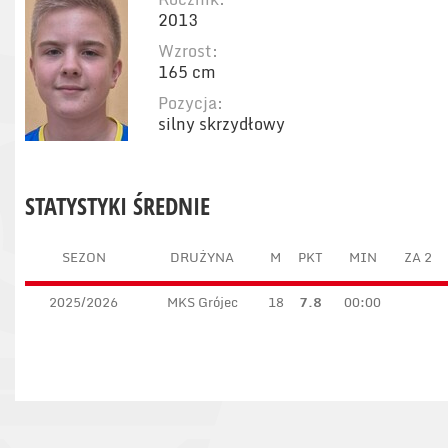
2013
Wzrost:
165 cm
Pozycja:
silny skrzydłowy
STATYSTYKI ŚREDNIE
SEZON
DRUŻYNA
M
PKT
MIN
ZA 2
2025/2026
MKS Grójec
18
7.8
00:00