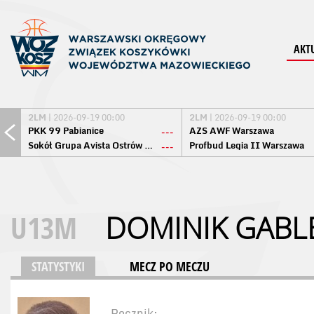
AKT
2LM
| 2026-09-19 00:00
2LM
| 2026-09-19 00:00
PKK 99 Pabianice
AZS AWF Warszawa
---
Sokół Grupa Avista Ostrów Maz.
Profbud Legia II Warszawa
---
U13M
DOMINIK GABL
STATYSTYKI
MECZ PO MECZU
Rocznik: