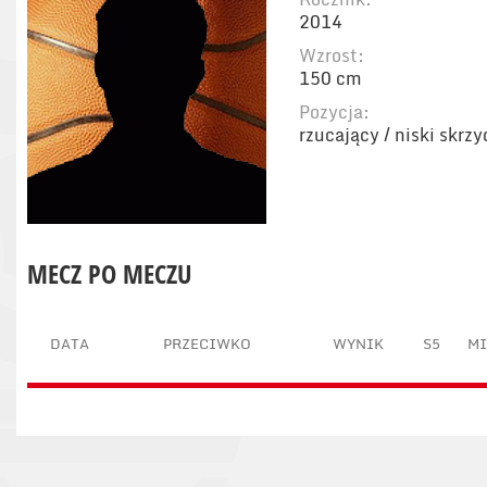
2014
Wzrost:
150 cm
Pozycja:
rzucający / niski skrz
MECZ PO MECZU
DATA
PRZECIWKO
WYNIK
S5
M