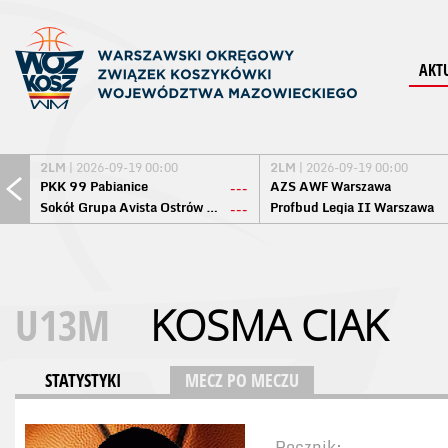
AKT
2LM
| 2026-09-19 00:00
2LM
| 2026-09-19 00:00
PKK 99 Pabianice
AZS AWF Warszawa
---
Sokół Grupa Avista Ostrów Maz.
Profbud Legia II Warszawa
---
U13M
KOSMA CIAK
STATYSTYKI
MECZ PO MECZU
Rocznik: