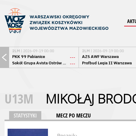
AKT
2LM
| 2026-09-19 00:00
2LM
| 2026-09-19 00:00
PKK 99 Pabianice
AZS AWF Warszawa
---
Sokół Grupa Avista Ostrów Maz.
Profbud Legia II Warszawa
---
U13M
MIKOŁAJ BROD
STATYSTYKI
MECZ PO MECZU
Rocznik: