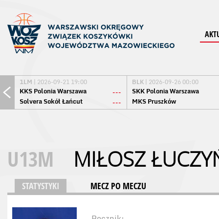
AKT
1LM
| 2026-09-21 19:00
BLK
| 2026-09-26 00:00
KKS Polonia Warszawa
SKK Polonia Warszawa
---
Solvera Sokół Łańcut
MKS Pruszków
---
U13M
MIŁOSZ ŁUCZY
STATYSTYKI
MECZ PO MECZU
Rocznik: