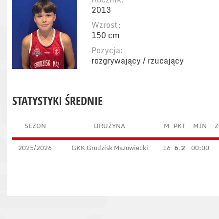
2013
Wzrost:
150 cm
Pozycja:
rozgrywający / rzucający
STATYSTYKI ŚREDNIE
SEZON
DRUŻYNA
M
PKT
MIN
Z
2025/2026
GKK Grodzisk Mazowiecki
16
6.2
00:00