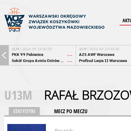
AKT
2LM
| 2026-09-19 00:00
2LM
| 2026-09-19 00:00
PKK 99 Pabianice
AZS AWF Warszawa
---
Sokół Grupa Avista Ostrów Maz.
Profbud Legia II Warszawa
---
U13M
RAFAŁ BRZOZO
STATYSTYKI
MECZ PO MECZU
Rocznik: