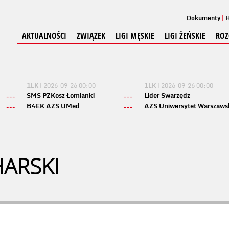
Dokumenty
H
AKTUALNOŚCI
ZWIĄZEK
LIGI MĘSKIE
LIGI ŻEŃSKIE
ROZ
1LK
| 2026-09-26 00:00
1LK
| 2026-09-26 00:00
SMS PZKosz Łomianki
Lider Swarzędz
---
---
B4EK AZS UMed
AZS Uniwersytet Warszaws
---
---
HARSKI