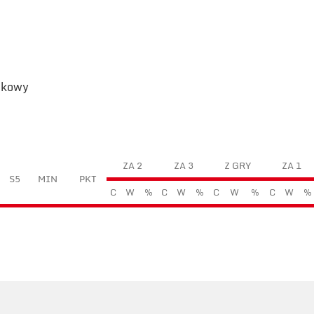
odkowy
ZA 2
ZA 3
Z GRY
ZA 1
S5
MIN
PKT
C
W
%
C
W
%
C
W
%
C
W
%