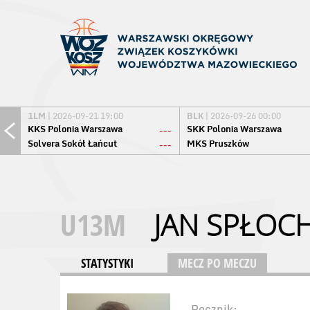
1LM
| 2026-09-21 19:00
BLK
| 2026-09-26 00:00
KKS Polonia Warszawa
SKK Polonia Warszawa
---
Solvera Sokół Łańcut
MKS Pruszków
---
U13M
JAN SPŁOC
STATYSTYKI
MECZ PO MECZU
Rocznik: