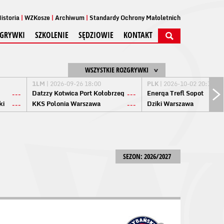
istoria
WZKosze
Archiwum
Standardy Ochrony Małoletnich
GRYWKI
SZKOLENIE
SĘDZIOWIE
KONTAKT
WSZYSTKIE ROZGRYWKI
1LM
| 2026-09-26 18:00
PLK
| 2026-10-02 20:15
Datzzy Kotwica Port Kołobrzeg
Energa Trefl Sopot
---
---
ki
KKS Polonia Warszawa
Dziki Warszawa
---
---
SEZON: 2026/2027