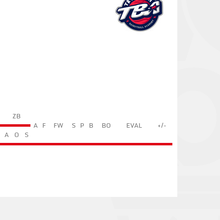
ZB
A
F
FW
S
P
B
BO
EVAL
+/-
A
O
S