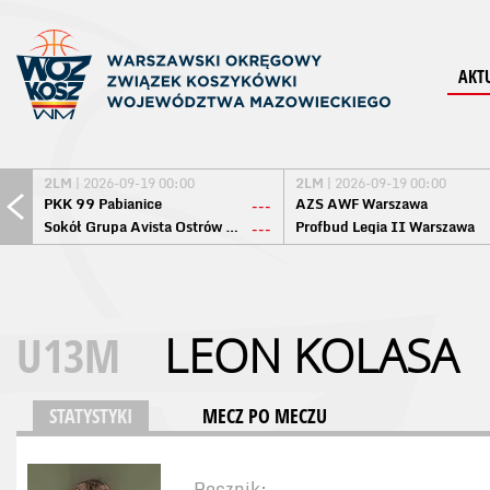
AKT
2LM
| 2026-09-19 00:00
2LM
| 2026-09-19 00:00
PKK 99 Pabianice
AZS AWF Warszawa
---
Sokół Grupa Avista Ostrów Maz.
Profbud Legia II Warszawa
---
U13M
LEON KOLASA
STATYSTYKI
MECZ PO MECZU
Rocznik: