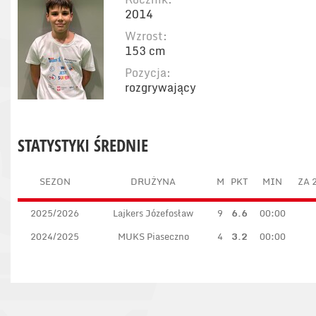
2014
Wzrost:
153 cm
Pozycja:
rozgrywający
STATYSTYKI ŚREDNIE
SEZON
DRUŻYNA
M
PKT
MIN
ZA 
2025/2026
Lajkers Józefosław
9
6.6
00:00
2024/2025
MUKS Piaseczno
4
3.2
00:00