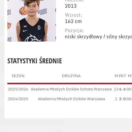
2013
Wzrost:
162 cm
Pozycja:
niski skrzydłowy / silny skrz
STATYSTYKI ŚREDNIE
SEZON
DRUŻYNA
M
PKT
M
2025/2026
Akademia Młodych Dzików Ochota Warszawa
13
6.6
00
2024/2025
Akademia Młodych Dzików Warszawa
1
2.0
00