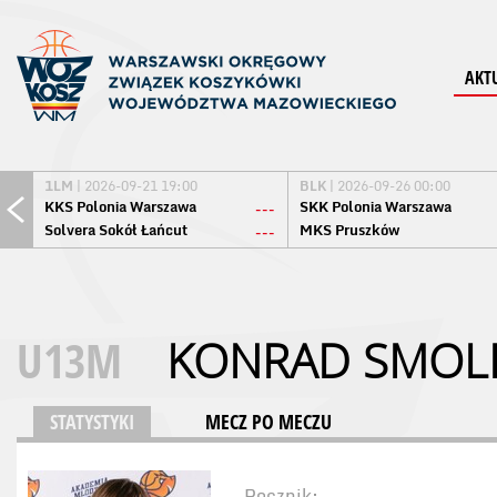
AKT
1LM
| 2026-09-21 19:00
BLK
| 2026-09-26 00:00
KKS Polonia Warszawa
SKK Polonia Warszawa
---
Solvera Sokół Łańcut
MKS Pruszków
---
U13M
KONRAD SMOLI
STATYSTYKI
MECZ PO MECZU
Rocznik: