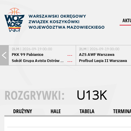
AKT
2LM
| 2026-09-19 00:00
2LM
| 2026-09-19 00:00
PKK 99 Pabianice
AZS AWF Warszawa
---
Sokół Grupa Avista Ostrów Maz.
Profbud Legia II Warszawa
---
ROZGRYWKI:
U13K
DRUŻYNY
HALE
TABELA
TERMINA