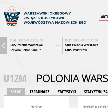
AKT
1LM
| 2026-09-21 19:00
BLK
| 2026-09-26 00:00
KKS Polonia Warszawa
SKK Polonia Warszawa
---
Solvera Sokół Łańcut
MKS Pruszków
---
U12M
POLONIA WAR
SKŁAD
TERMINARZ
STATYSTYKI
STATYSTYKI 