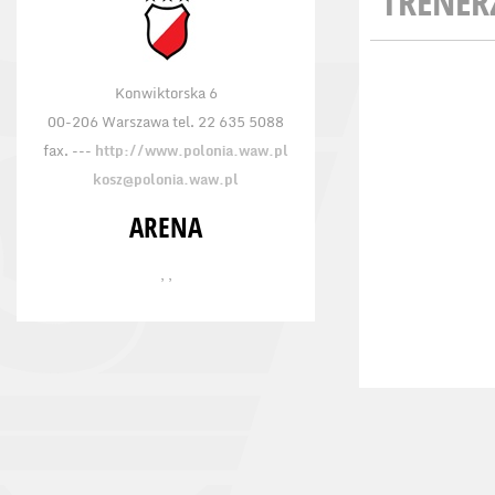
TRENER
Konwiktorska 6
00-206 Warszawa tel. 22 635 5088
fax. ---
http://www.polonia.waw.pl
kosz@polonia.waw.pl
ARENA
, ,