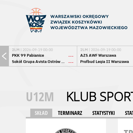
2LM
| 2026-09-19 00:00
2LM
| 2026-09-19 00:00
PKK 99 Pabianice
AZS AWF Warszawa
---
Sokół Grupa Avista Ostrów Maz.
Profbud Legia II Warszawa
---
U12M
KLUB SPOR
SKŁAD
TERMINARZ
STATYSTYKI
STA