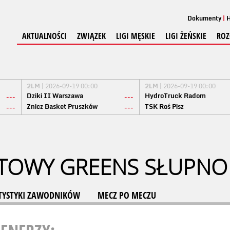
Dokumenty
H
AKTUALNOŚCI
ZWIĄZEK
LIGI MĘSKIE
LIGI ŻEŃSKIE
ROZ
2LM
| 2026-09-19 00:00
2LM
| 2026-09-19 00:00
Dziki II Warszawa
HydroTruck Radom
---
---
Znicz Basket Pruszków
TSK Roś Pisz
---
---
TOWY GREENS SŁUPNO
TYSTYKI ZAWODNIKÓW
MECZ PO MECZU