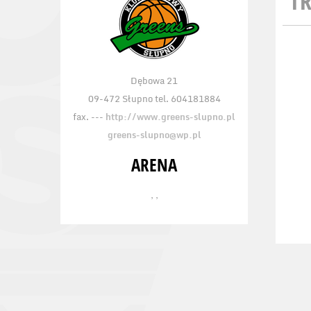
TR
Dębowa 21
09-472 Słupno tel. 604181884
fax. ---
http://www.greens-slupno.pl
greens-slupno@wp.pl
ARENA
, ,