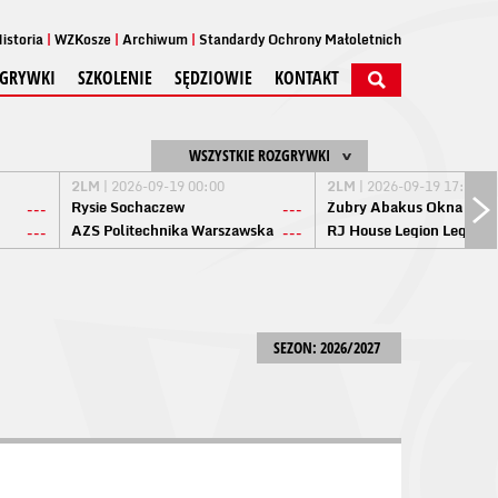
istoria
WZKosze
Archiwum
Standardy Ochrony Małoletnich
GRYWKI
SZKOLENIE
SĘDZIOWIE
KONTAKT
WSZYSTKIE ROZGRYWKI
2LM
| 2026-09-19 00:00
2LM
| 2026-09-19 17:00
Rysie Sochaczew
Żubry Abakus Okna Biał
---
---
AZS Politechnika Warszawska
RJ House Legion Legion
---
---
SEZON: 2026/2027