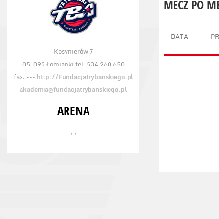
MECZ PO M
DATA
P
Kosynierów 7
05-092 Łomianki tel. 534 260 650
fax. ---
http://Fundacjatrybanskiego.pl
akademia@fundacjatrybanskiego.pl
ARENA
, ,