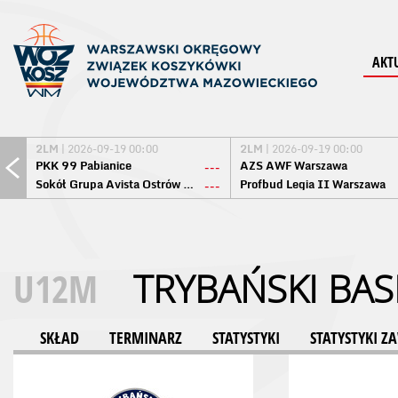
AKT
2LM
| 2026-09-19 00:00
2LM
| 2026-09-19 00:00
PKK 99 Pabianice
AZS AWF Warszawa
---
Sokół Grupa Avista Ostrów Maz.
Profbud Legia II Warszawa
---
U12M
TRYBAŃSKI BA
SKŁAD
TERMINARZ
STATYSTYKI
STATYSTYKI 