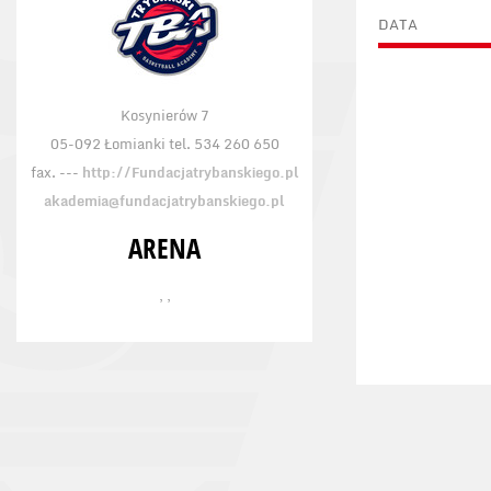
DATA
Kosynierów 7
05-092 Łomianki tel. 534 260 650
fax. ---
http://Fundacjatrybanskiego.pl
akademia@fundacjatrybanskiego.pl
ARENA
, ,