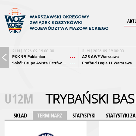
AKT
2LM
| 2026-09-19 00:00
2LM
| 2026-09-19 00:00
PKK 99 Pabianice
AZS AWF Warszawa
---
Sokół Grupa Avista Ostrów Maz.
Profbud Legia II Warszawa
---
U12M
TRYBAŃSKI BA
SKŁAD
TERMINARZ
STATYSTYKI
STATYSTYKI 