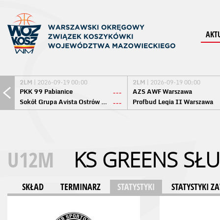
AKT
2LM
| 2026-09-19 00:00
2LM
| 2026-09-19 00:00
PKK 99 Pabianice
AZS AWF Warszawa
---
Sokół Grupa Avista Ostrów Maz.
Profbud Legia II Warszawa
---
U12M
KS GREENS SŁ
SKŁAD
TERMINARZ
STATYSTYKI
STATYSTYKI 