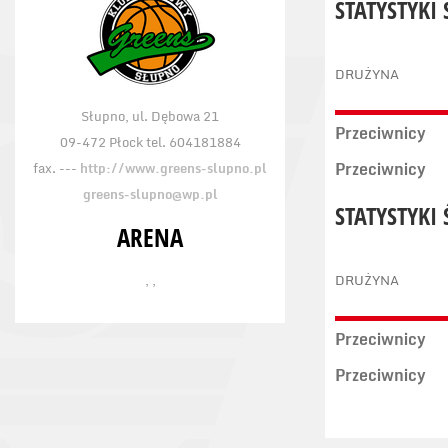
STATYSTYKI
DRUŻYNA
Słupno, ul. Dębowa 21
Przeciwnicy
09-472 Płock tel. 604181884
Przeciwnicy
fax. ---
http://www.greens-slupno.pl
greens-slupno@wp.pl
STATYSTYKI
ARENA
, ,
DRUŻYNA
Przeciwnicy
Przeciwnicy