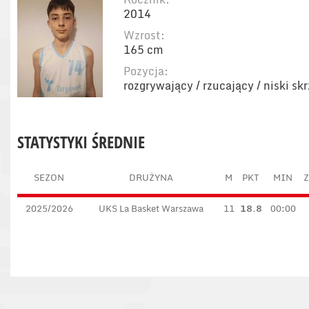
2014
Wzrost:
165 cm
Pozycja:
rozgrywający / rzucający / niski sk
STATYSTYKI ŚREDNIE
SEZON
DRUŻYNA
M
PKT
MIN
Z
2025/2026
UKS La Basket Warszawa
11
18.8
00:00