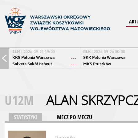
AKT
1LM
| 2026-09-21 19:00
BLK
| 2026-09-26 00:00
KKS Polonia Warszawa
SKK Polonia Warszawa
---
Solvera Sokół Łańcut
MKS Pruszków
---
U12M
ALAN SKRZYPC
STATYSTYKI
MECZ PO MECZU
Rocznik: