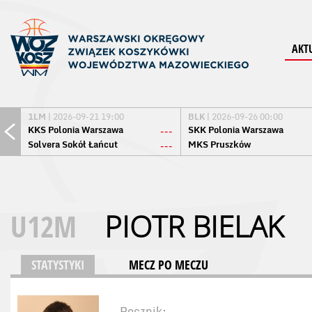
AKT
1LM
| 2026-09-21 19:00
BLK
| 2026-09-26 00:00
KKS Polonia Warszawa
SKK Polonia Warszawa
---
Solvera Sokół Łańcut
MKS Pruszków
---
U12M
PIOTR BIELAK
STATYSTYKI
MECZ PO MECZU
Rocznik: