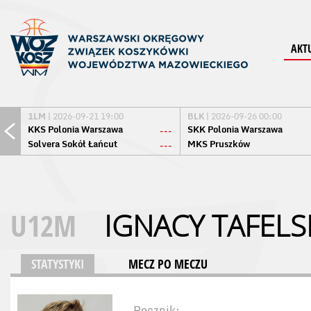
AKT
1LM
| 2026-09-21 19:00
BLK
| 2026-09-26 00:00
KKS Polonia Warszawa
SKK Polonia Warszawa
---
Solvera Sokół Łańcut
MKS Pruszków
---
U12M
IGNACY TAFELS
STATYSTYKI
MECZ PO MECZU
Rocznik: