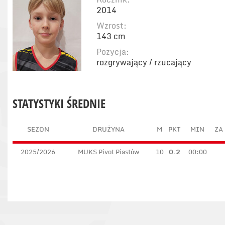
2014
Wzrost:
143 cm
Pozycja:
rozgrywający / rzucający
STATYSTYKI ŚREDNIE
SEZON
DRUŻYNA
M
PKT
MIN
ZA 
2025/2026
MUKS Pivot Piastów
10
0.2
00:00