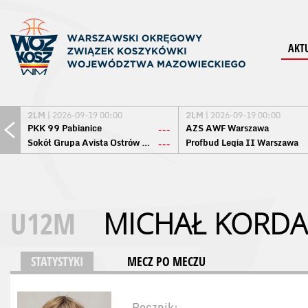
AKT
2LM
| 2026-09-19 00:00
2LM
| 2026-09-19 00:00
PKK 99 Pabianice
AZS AWF Warszawa
---
Sokół Grupa Avista Ostrów Maz.
Profbud Legia II Warszawa
---
U12M
MICHAŁ KORD
STATYSTYKI
MECZ PO MECZU
Rocznik: