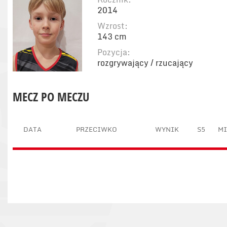
2014
Wzrost:
143 cm
Pozycja:
rozgrywający / rzucający
MECZ PO MECZU
DATA
PRZECIWKO
WYNIK
S5
M