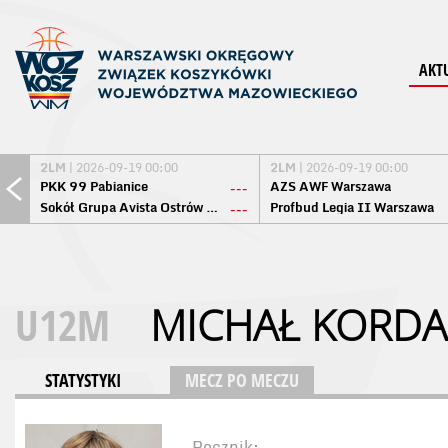
AKT
2LM
| 2026-09-19 00:00
2LM
| 2026-09-19 00:00
PKK 99 Pabianice
AZS AWF Warszawa
---
Sokół Grupa Avista Ostrów Maz.
Profbud Legia II Warszawa
---
U12M
MICHAŁ KORD
STATYSTYKI
MECZ PO MECZU
Rocznik: