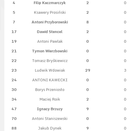
4
Filip Kaczmarczyk
2
0
5
Ksawery Prosiński
2
0
7
Antoni Przyborowski
8
0
17
Dawid Stencel
2
0
19
Antoni Pawlak
0
0
21
Tymon Wierzbowski
0
0
22
Tomasz Bryśkiewicz
0
0
23
Ludwik Wdowiak
29
3
24
ANTONI KAWECKI
0
0
30
Borys Przeniosło
0
0
34
Maciej Roik
2
0
47
Ignacy Brzuzy
9
0
70
Antoni Staniszewski
0
0
88
Jakub Dynek
9
0