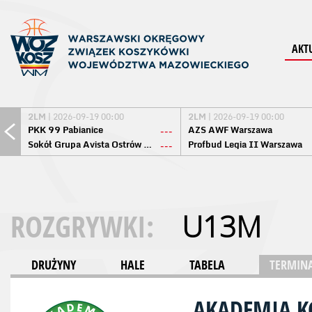
AKT
2LM
| 2026-09-19 00:00
2LM
| 2026-09-19 00:00
PKK 99 Pabianice
AZS AWF Warszawa
---
Sokół Grupa Avista Ostrów Maz.
Profbud Legia II Warszawa
---
ROZGRYWKI:
U13M
DRUŻYNY
HALE
TABELA
TERMINA
AKADEMIA 