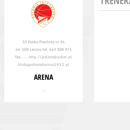
TRENER
55 Pułku Piechoty nr 34
64-100 Leszno tel. 663 308 971
fax. ---
http://poloniabasket.pl
klub@polonialeszno1912.pl
ARENA
, ,