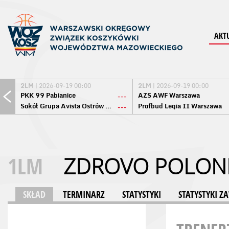
AKT
2LM
| 2026-09-19 00:00
2LM
| 2026-09-19 00:00
PKK 99 Pabianice
AZS AWF Warszawa
---
Sokół Grupa Avista Ostrów Maz.
Profbud Legia II Warszawa
---
1LM
ZDROVO POLONI
SKŁAD
TERMINARZ
STATYSTYKI
STATYSTYKI 