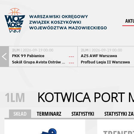
AKT
2LM
| 2026-09-19 00:00
2LM
| 2026-09-19 00:00
PKK 99 Pabianice
AZS AWF Warszawa
---
Sokół Grupa Avista Ostrów Maz.
Profbud Legia II Warszawa
---
1LM
KOTWICA PORT 
SKŁAD
TERMINARZ
STATYSTYKI
STATYSTYKI 