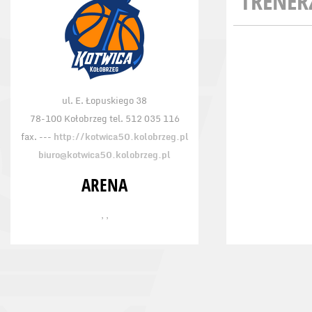
TRENER
ul. E. Łopuskiego 38
78-100 Kołobrzeg tel. 512 035 116
fax. ---
http://kotwica50.kolobrzeg.pl
biuro@kotwica50.kolobrzeg.pl
ARENA
, ,