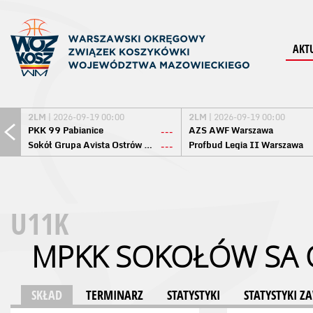
AKT
2LM
| 2026-09-19 00:00
2LM
| 2026-09-19 00:00
PKK 99 Pabianice
AZS AWF Warszawa
---
Sokół Grupa Avista Ostrów Maz.
Profbud Legia II Warszawa
---
U11K
MPKK SOKOŁÓW SA 
SKŁAD
TERMINARZ
STATYSTYKI
STATYSTYKI 