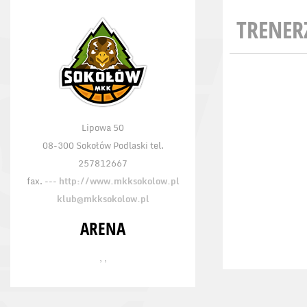
TRENER
Lipowa 50
08-300 Sokołów Podlaski tel.
257812667
fax. ---
http://www.mkksokolow.pl
klub@mkksokolow.pl
ARENA
, ,