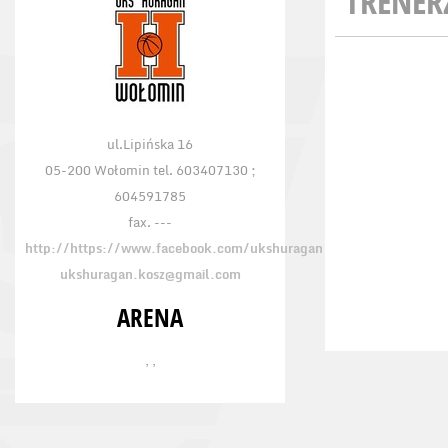
TRENER
ul.Lipińska 16
05-200 Wołomin tel. 603407130 ;
604591785
fax. ---
http://https://www.facebook.com/ukshuragan
ukshuragan.kosz@gmail.com
ARENA
, ,