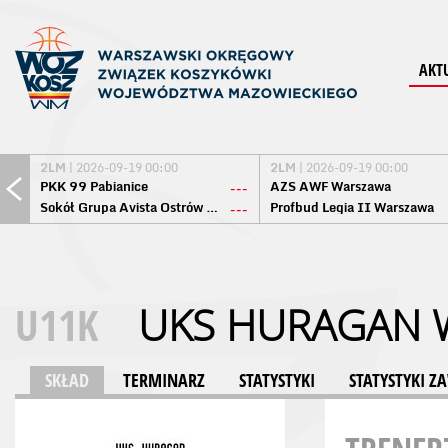
AKT
2LM
| 2026-09-19 00:00
2LM
| 2026-09-19 00:00
PKK 99 Pabianice
AZS AWF Warszawa
---
Sokół Grupa Avista Ostrów Maz.
Profbud Legia II Warszawa
---
U11K
UKS HURAGAN
SKŁAD
TERMINARZ
STATYSTYKI
STATYSTYKI 