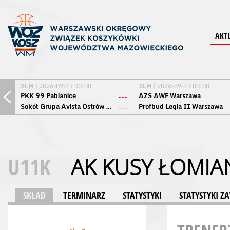
AKT
2LM
| 2026-09-19 00:00
2LM
| 2026-09-19 00:00
PKK 99 Pabianice
AZS AWF Warszawa
---
Sokół Grupa Avista Ostrów Maz.
Profbud Legia II Warszawa
---
U11K
AK KUSY ŁOMIA
SKŁAD
TERMINARZ
STATYSTYKI
STATYSTYKI 