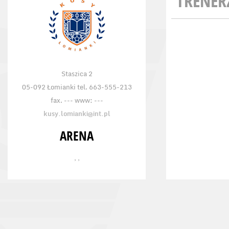
TRENER
Staszica 2
05-092 Łomianki tel. 663-555-213
fax. --- www: ---
kusy.lomianki@int.pl
ARENA
, ,