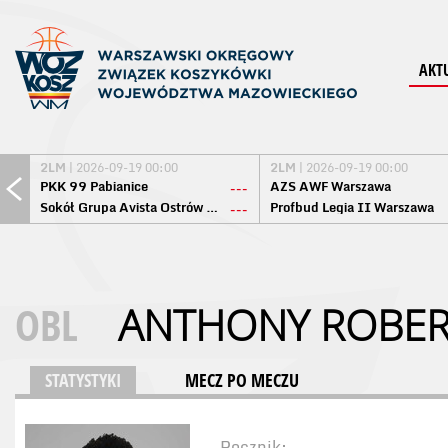
AKT
2LM
| 2026-09-19 00:00
2LM
| 2026-09-19 00:00
PKK 99 Pabianice
AZS AWF Warszawa
---
Sokół Grupa Avista Ostrów Maz.
Profbud Legia II Warszawa
---
OBL
ANTHONY ROBER
STATYSTYKI
MECZ PO MECZU
Rocznik: