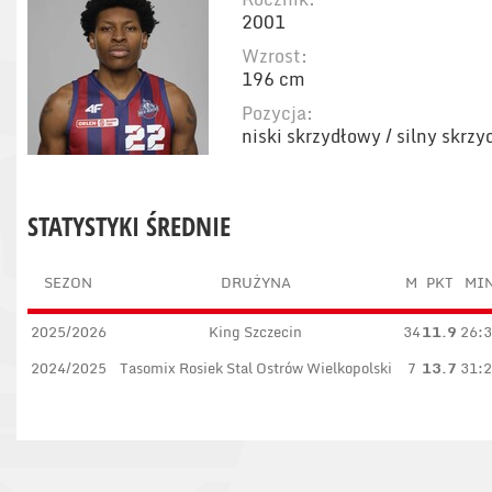
2001
Wzrost:
196 cm
Pozycja:
niski skrzydłowy / silny skrz
STATYSTYKI ŚREDNIE
SEZON
DRUŻYNA
M
PKT
MI
2025/2026
King Szczecin
34
11.9
26:
2024/2025
Tasomix Rosiek Stal Ostrów Wielkopolski
7
13.7
31: