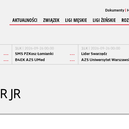
Dokumenty
H
AKTUALNOŚCI
ZWIĄZEK
LIGI MĘSKIE
LIGI ŻEŃSKIE
ROZ
1LK
| 2026-09-26 00:00
1LK
| 2026-09-26 00:00
SMS PZKosz Łomianki
Lider Swarzędz
---
---
B4EK AZS UMed
AZS Uniwersytet Warszaws
---
---
TER JR