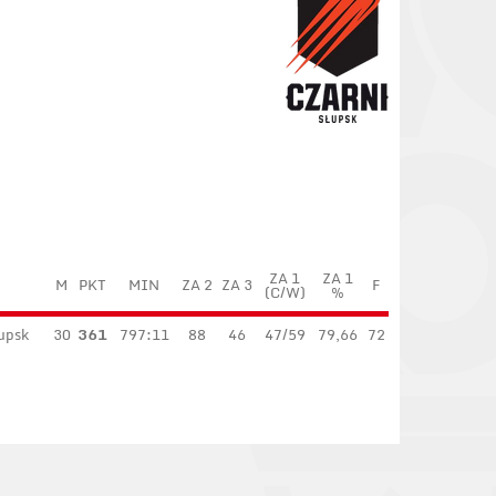
ZA 1
ZA 1
M
PKT
MIN
ZA 2
ZA 3
F
(C/W)
%
upsk
30
361
797:11
88
46
47/59
79,66
72