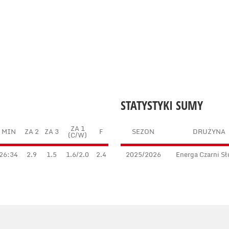
STATYSTYKI SUMY
ZA 1
MIN
ZA 2
ZA 3
F
SEZON
DRUŻYNA
(C/W)
26:34
2.9
1.5
1.6/2.0
2.4
2025/2026
Energa Czarni Sł