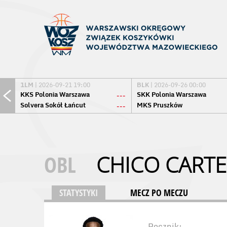
1LM
| 2026-09-21 19:00
BLK
| 2026-09-26 00:00
KKS Polonia Warszawa
SKK Polonia Warszawa
---
Solvera Sokół Łańcut
MKS Pruszków
---
OBL
CHICO CAR
STATYSTYKI
MECZ PO MECZU
Rocznik: