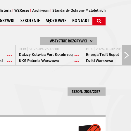
istoria
WZKosze
Archiwum
Standardy Ochrony Małoletnich
GRYWKI
SZKOLENIE
SĘDZIOWIE
KONTAKT
WSZYSTKIE ROZGRYWKI
1LM
| 2026-09-26 18:00
PLK
| 2026-10-02 20:15
Datzzy Kotwica Port Kołobrzeg
Energa Trefl Sopot
---
---
ki
KKS Polonia Warszawa
Dziki Warszawa
---
---
SEZON: 2026/2027