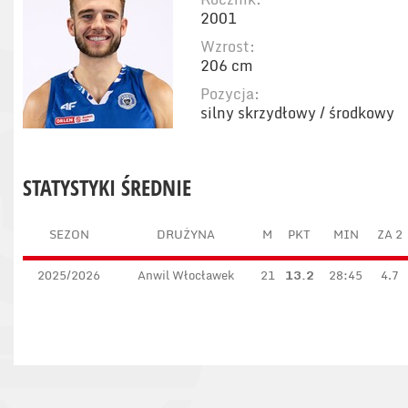
2001
Wzrost:
206 cm
Pozycja:
silny skrzydłowy / środkowy
STATYSTYKI ŚREDNIE
SEZON
DRUŻYNA
M
PKT
MIN
ZA 2
2025/2026
Anwil Włocławek
21
13.2
28:45
4.7