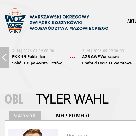
AKT
2LM
| 2026-09-19 00:00
2LM
| 2026-09-19 00:00
PKK 99 Pabianice
AZS AWF Warszawa
---
Sokół Grupa Avista Ostrów Maz.
Profbud Legia II Warszawa
---
OBL
TYLER WAHL
STATYSTYKI
MECZ PO MECZU
Rocznik: