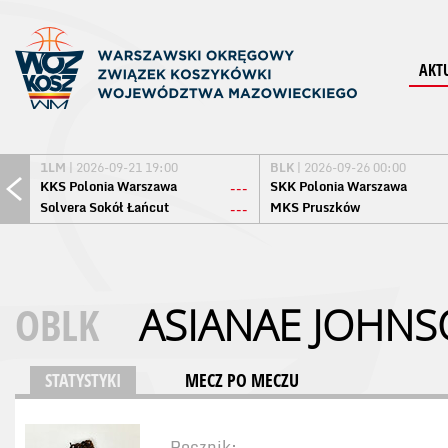
AKT
1LM
| 2026-09-21 19:00
BLK
| 2026-09-26 00:00
KKS Polonia Warszawa
SKK Polonia Warszawa
---
Solvera Sokół Łańcut
MKS Pruszków
---
OBLK
ASIANAE JOHN
STATYSTYKI
MECZ PO MECZU
Rocznik: