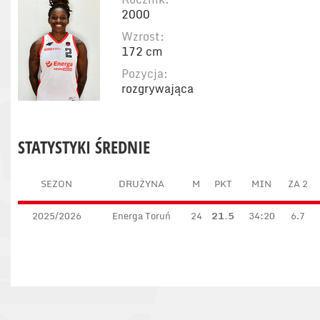
2000
Wzrost:
172 cm
Pozycja:
rozgrywająca
STATYSTYKI ŚREDNIE
SEZON
DRUŻYNA
M
PKT
MIN
ZA 2
2025/2026
Energa Toruń
24
21.5
34:20
6.7