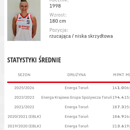
1998
Wzrost:
180 cm
Pozycja:
rzucająca / niska skrzydłowa
STATYSTYKI ŚREDNIE
SEZON
DRUŻYNA
M
PKT
M
2025/2026
Energa Toruń
14
1.0
06
2022/2023
Energa Krajowa Grupa Spożywcza Toruń
19
4.4
15
2021/2022
Energa Toruń
18
7.3
25
2020/2021 (EBLK)
Energa Toruń
18
6.9
26
2019/2020 (EBLK)
Energa Toruń
21
3.6
19