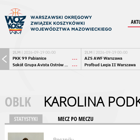
AKT
2LM
| 2026-09-19 00:00
2LM
| 2026-09-19 00:00
PKK 99 Pabianice
AZS AWF Warszawa
---
Sokół Grupa Avista Ostrów Maz.
Profbud Legia II Warszawa
---
OBLK
KAROLINA POD
STATYSTYKI
MECZ PO MECZU
Rocznik: