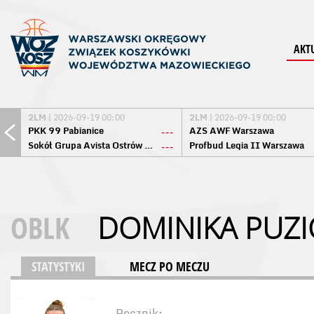
AKT
2LM
| 2026-09-19 00:00
2LM
| 2026-09-19 00:00
PKK 99 Pabianice
AZS AWF Warszawa
---
Sokół Grupa Avista Ostrów Maz.
Profbud Legia II Warszawa
---
OBLK
DOMINIKA PUZI
STATYSTYKI
MECZ PO MECZU
Rocznik: