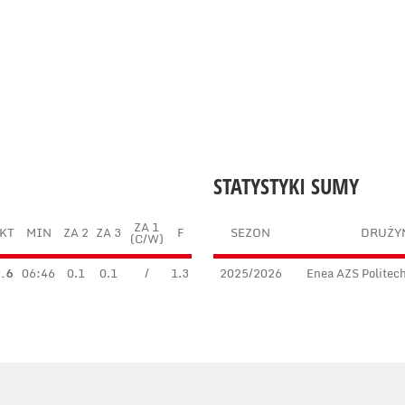
STATYSTYKI SUMY
ZA 1
KT
MIN
ZA 2
ZA 3
F
SEZON
DRUŻY
(C/W)
.6
06:46
0.1
0.1
/
1.3
2025/2026
Enea AZS Politec