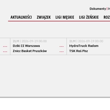
Dokumenty
H
AKTUALNOŚCI
ZWIĄZEK
LIGI MĘSKIE
LIGI ŻEŃSKIE
ROZ
2LM
| 2026-09-19 00:00
2LM
| 2026-09-19 00:00
Dziki II Warszawa
HydroTruck Radom
---
---
Znicz Basket Pruszków
TSK Roś Pisz
---
---