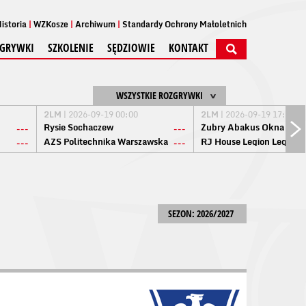
istoria
WZKosze
Archiwum
Standardy Ochrony Małoletnich
GRYWKI
SZKOLENIE
SĘDZIOWIE
KONTAKT
WSZYSTKIE ROZGRYWKI
2LM
| 2026-09-19 00:00
2LM
| 2026-09-19 17:00
Rysie Sochaczew
Żubry Abakus Okna Biał
---
---
AZS Politechnika Warszawska
RJ House Legion Legion
---
---
SEZON: 2026/2027