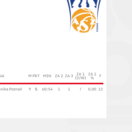
ZA 1
ZA 1
NA
M
PKT
MIN
ZA 2
ZA 3
F
(C/W)
%
hnika Poznań
9
5
60:54
1
1
/
0,00
12