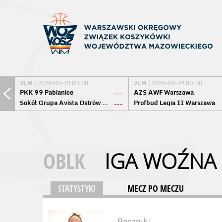
2LM
| 2026-09-19 00:00
2LM
| 2026-09-19 00:00
PKK 99 Pabianice
AZS AWF Warszawa
---
Sokół Grupa Avista Ostrów Maz.
Profbud Legia II Warszawa
---
OBLK
IGA WOŹNA
STATYSTYKI
MECZ PO MECZU
Rocznik: