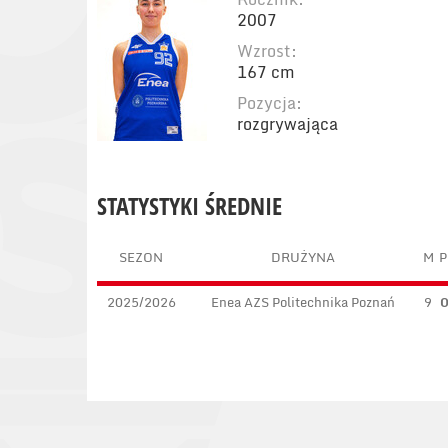
2007
Wzrost:
167 cm
Pozycja:
rozgrywająca
STATYSTYKI ŚREDNIE
SEZON
DRUŻYNA
M
P
2025/2026
Enea AZS Politechnika Poznań
9
0