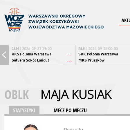
AKT
1LM
| 2026-09-21 19:00
BLK
| 2026-09-26 00:00
KKS Polonia Warszawa
SKK Polonia Warszawa
---
Solvera Sokół Łańcut
MKS Pruszków
---
OBLK
MAJA KUSIAK
STATYSTYKI
MECZ PO MECZU
Rocznik: