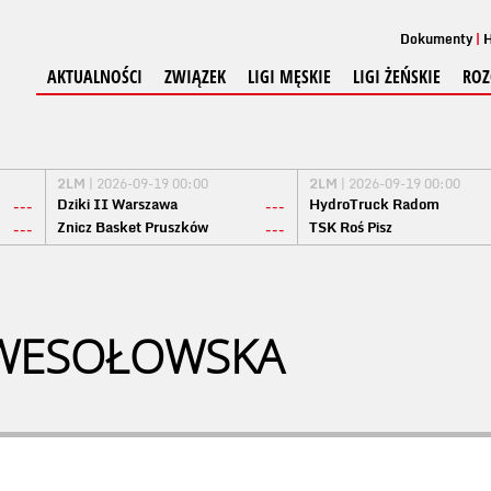
Dokumenty
H
AKTUALNOŚCI
ZWIĄZEK
LIGI MĘSKIE
LIGI ŻEŃSKIE
ROZ
2LM
| 2026-09-19 00:00
2LM
| 2026-09-19 00:00
Dziki II Warszawa
HydroTruck Radom
---
---
Znicz Basket Pruszków
TSK Roś Pisz
---
---
WESOŁOWSKA