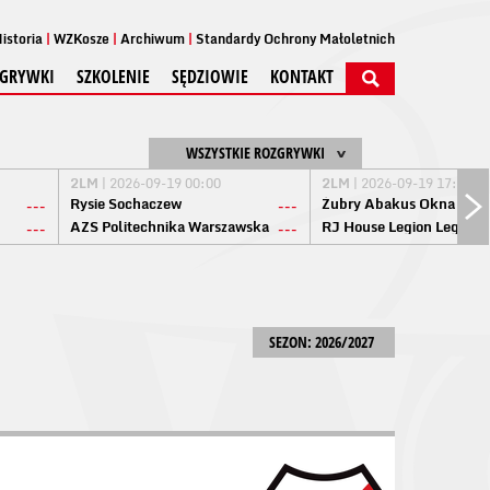
istoria
WZKosze
Archiwum
Standardy Ochrony Małoletnich
GRYWKI
SZKOLENIE
SĘDZIOWIE
KONTAKT
WSZYSTKIE ROZGRYWKI
2LM
| 2026-09-19 00:00
2LM
| 2026-09-19 17:00
Rysie Sochaczew
Żubry Abakus Okna Biał
---
---
AZS Politechnika Warszawska
RJ House Legion Legion
---
---
SEZON: 2026/2027