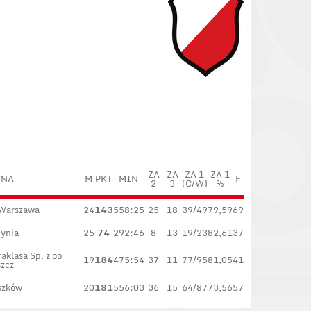
ZA
ZA
ZA 1
ZA 1
YNA
M
PKT
MIN
F
2
3
(C/W)
%
 Warszawa
24
143
558:25
25
18
39/49
79,59
69
ynia
25
74
292:46
8
13
19/23
82,61
37
aklasa Sp. z oo
19
184
475:54
37
11
77/95
81,05
41
zcz
szków
20
181
556:03
36
15
64/87
73,56
57