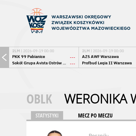
2LM
| 2026-09-19 00:00
2LM
| 2026-09-19 00:00
PKK 99 Pabianice
AZS AWF Warszawa
---
Sokół Grupa Avista Ostrów Maz.
Profbud Legia II Warszawa
---
OBLK
WERONIKA 
STATYSTYKI
MECZ PO MECZU
Rocznik: