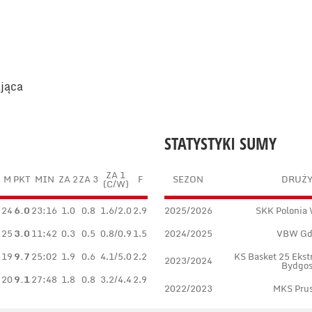
ająca
STATYSTYKI SUMY
ZA 1
M
PKT
MIN
ZA 2
ZA 3
F
SEZON
DRUŻ
(C/W)
24
6.0
23:16
1.0
0.8
1.6/2.0
2.9
2025/2026
SKK Polonia
25
3.0
11:42
0.3
0.5
0.8/0.9
1.5
2024/2025
VBW Gd
19
9.7
25:02
1.9
0.6
4.1/5.0
2.2
KS Basket 25 Ekstr
2023/2024
Bydgos
20
9.1
27:48
1.8
0.8
3.2/4.4
2.9
2022/2023
MKS Pru