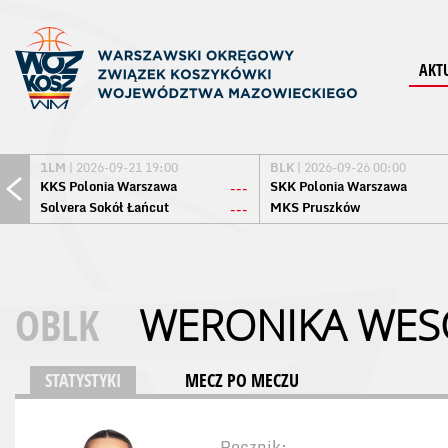
AKT
1LM
| 2026-09-21 19:00
BLK
| 2026-09-26 00:00
KKS Polonia Warszawa
SKK Polonia Warszawa
---
Solvera Sokół Łańcut
MKS Pruszków
---
OBLK
WERONIKA WE
STATYSTYKI
MECZ PO MECZU
Rocznik: