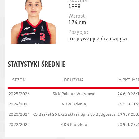
1998
Wzrost:
174 cm
Pozycja:
rozgrywająca / rzucająca
STATYSTYKI ŚREDNIE
SEZON
DRUŻYNA
M
PKT
MI
2025/2026
SKK Polonia Warszawa
24
6.0
23:
2024/2025
VBW Gdynia
25
3.0
11:
2023/2024
KS Basket 25 Ekstraklasa Sp. z oo Bydgoszcz
19
9.7
25:
2022/2023
MKS Pruszków
20
9.1
27: