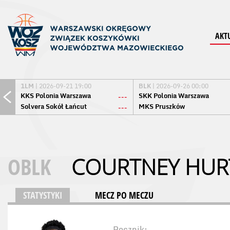
AKT
1LM
| 2026-09-21 19:00
BLK
| 2026-09-26 00:00
KKS Polonia Warszawa
SKK Polonia Warszawa
---
Solvera Sokół Łańcut
MKS Pruszków
---
OBLK
COURTNEY HUR
STATYSTYKI
MECZ PO MECZU
Rocznik: