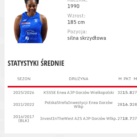
1990
Wzrost:
185 cm
Pozycja:
silna skrzydłowa
STATYSTYKI ŚREDNIE
SEZON
DRUŻYNA
M
PKT
M
2025/2026
KSSSE Enea AJP Gorzów Wielkopolski
32
15.8
27
PolskaStrefaInwestycji Enea Gorzów
2021/2022
28
16.3
28
Wlkp
2016/2017
InvestInTheWest AZS AJP Gorzów Wlkp.
27
18.7
37
(BLK)