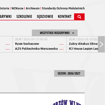
istoria
WZKosze
Archiwum
Standardy Ochrony Małoletnich
GRYWKI
SZKOLENIE
SĘDZIOWIE
KONTAKT
WSZYSTKIE ROZGRYWKI
2LM
| 2026-09-19 00:00
2LM
| 2026-09-19 00:00
Rysie Sochaczew
Żubry Abakus Okna Biał
---
---
AZS Politechnika Warszawska
RJ House Legion Legion
---
---
SEZON: 2026/2027