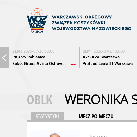
2LM
| 2026-09-19 00:00
2LM
| 2026-09-19 00:00
PKK 99 Pabianice
AZS AWF Warszawa
---
Sokół Grupa Avista Ostrów Maz.
Profbud Legia II Warszawa
---
OBLK
WERONIKA 
STATYSTYKI
MECZ PO MECZU
Rocznik: