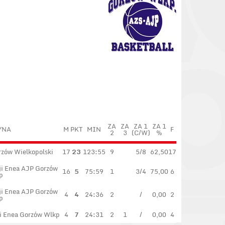
ZA
ZA
ZA 1
ZA 1
YNA
M
PKT
MIN
F
2
3
(C/W)
%
zów Wielkopolski
17
23
123:55
9
5/8
62,50
17
ji Enea AJP Gorzów
16
5
75:59
1
3/4
75,00
6
p
ji Enea AJP Gorzów
4
4
24:36
2
/
0,00
2
p
i Enea Gorzów Wlkp
4
7
24:31
2
1
/
0,00
4