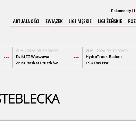
Dokumenty
H
AKTUALNOŚCI
ZWIĄZEK
LIGI MĘSKIE
LIGI ŻEŃSKIE
ROZ
2LM
| 2026-09-19 00:00
2LM
| 2026-09-19 00:00
Dziki II Warszawa
HydroTruck Radom
---
---
Znicz Basket Pruszków
TSK Roś Pisz
---
---
STEBLECKA