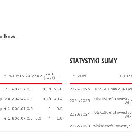
środkowa
STATYSTYKI SUMY
ZA 1
M
PKT
MIN
ZA 2
ZA 3
F
SEZON
DRUŻ
(C/W)
17
1.4
07:17
0.5
0.3/0.5
1.0
2025/2026
KSSSE Enea AJP Gor
p
16
0.3
04:44
0.1
0.2/0.3
0.4
PolskaStrefaInwestyc
2024/2025
Wlk
p
4
1.0
06:09
0.5
/
0.5
PolskaStrefaInwestyc
2023/2024
Wlk
4
1.8
06:07
0.5
0.3
/
1.0
2022/2023
PolskaStrefaInwestycj