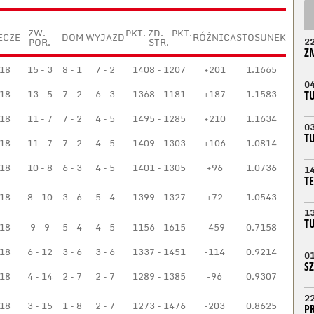
ZW. -
PKT. ZD. - PKT.
ECZE
DOM
WYJAZD
RÓŻNICA
STOSUNEK
POR.
STR.
2
Z
18
15 - 3
8 - 1
7 - 2
1408 - 1207
+201
1.1665
0
18
13 - 5
7 - 2
6 - 3
1368 - 1181
+187
1.1583
T
18
11 - 7
7 - 2
4 - 5
1495 - 1285
+210
1.1634
0
T
18
11 - 7
7 - 2
4 - 5
1409 - 1303
+106
1.0814
18
10 - 8
6 - 3
4 - 5
1401 - 1305
+96
1.0736
1
T
18
8 - 10
3 - 6
5 - 4
1399 - 1327
+72
1.0543
1
T
18
9 - 9
5 - 4
4 - 5
1156 - 1615
-459
0.7158
18
6 - 12
3 - 6
3 - 6
1337 - 1451
-114
0.9214
0
S
18
4 - 14
2 - 7
2 - 7
1289 - 1385
-96
0.9307
2
18
3 - 15
1 - 8
2 - 7
1273 - 1476
-203
0.8625
P