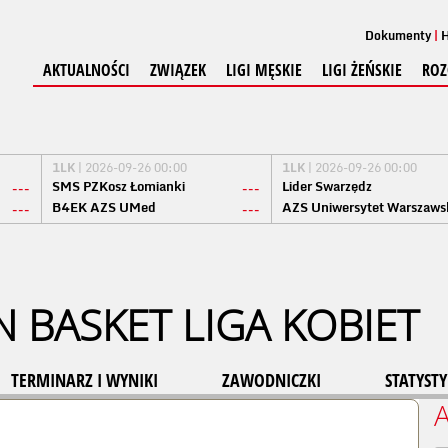
Dokumenty
H
AKTUALNOŚCI
ZWIĄZEK
LIGI MĘSKIE
LIGI ŻEŃSKIE
ROZ
1LK
| 2026-09-26 00:00
1LK
| 2026-09-26 00:00
SMS PZKosz Łomianki
Lider Swarzędz
---
---
B4EK AZS UMed
AZS Uniwersytet Warszaws
---
---
 BASKET LIGA KOBIET
TERMINARZ I WYNIKI
ZAWODNICZKI
STATYSTY