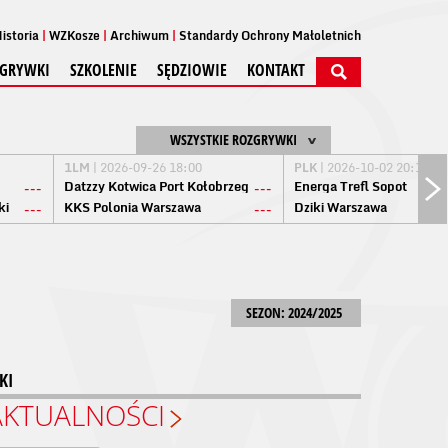
istoria
WZKosze
Archiwum
Standardy Ochrony Małoletnich
GRYWKI
SZKOLENIE
SĘDZIOWIE
KONTAKT
WSZYSTKIE ROZGRYWKI
1LM
| 2026-09-26 18:00
PLK
| 2026-10-02 20:15
Datzzy Kotwica Port Kołobrzeg
Energa Trefl Sopot
---
---
ki
KKS Polonia Warszawa
Dziki Warszawa
---
---
SEZON: 2024/2025
KI
AKTUALNOŚCI