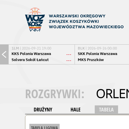
1LM
| 2026-09-21 19:00
BLK
| 2026-09-26 00:00
KKS Polonia Warszawa
SKK Polonia Warszawa
---
Solvera Sokół Łańcut
MKS Pruszków
---
ROZGRYWKI:
ORLEN
DRUŻYNY
HALE
TABELA
TABELA LIGOWA