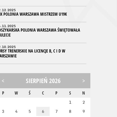
2.12.2025
KK POLONIA WARSZAWA MISTRZEM U19K
4.11.2025
OSZYKARSKA POLONIA WARSZAWA ŚWIĘTOWAŁA
ULECIE
2.10.2025
RSY TRENERSKIE NA LICENCJE B, C I D W
ARSZAWIE
<
SIERPIEŃ 2026
>
P
W
Ś
C
P
S
N
1
2
3
4
5
6
7
8
9