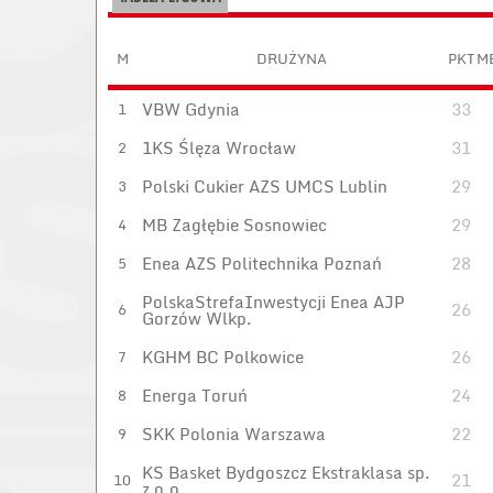
M
DRUŻYNA
PKT
M
VBW Gdynia
33
1
1KS Ślęza Wrocław
31
2
Polski Cukier AZS UMCS Lublin
29
3
MB Zagłębie Sosnowiec
29
4
Enea AZS Politechnika Poznań
28
5
PolskaStrefaInwestycji Enea AJP
26
6
Gorzów Wlkp.
KGHM BC Polkowice
26
7
Energa Toruń
24
8
SKK Polonia Warszawa
22
9
KS Basket Bydgoszcz Ekstraklasa sp.
21
10
z o.o.